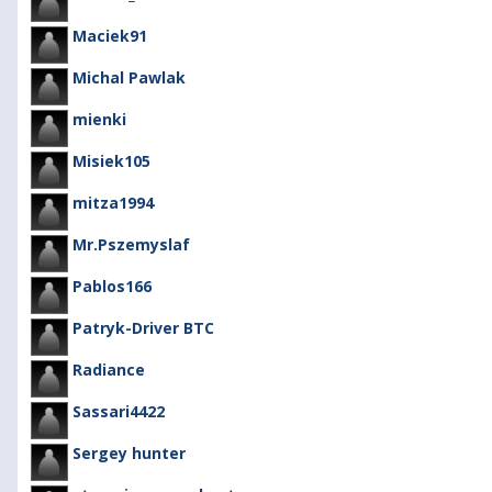
Maciek91
Michal Pawlak
mienki
Misiek105
mitza1994
Mr.Pszemyslaf
Pablos166
Patryk-Driver BTC
Radiance
Sassari4422
Sergey hunter