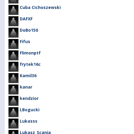
Cuba Cichoszewski
DAFXF
DoBo150
Fifus
Flimonptf
frytek16c
Kamil36
kanar
kendzior
LBogucki
Lukasss
Lukasz_Scania