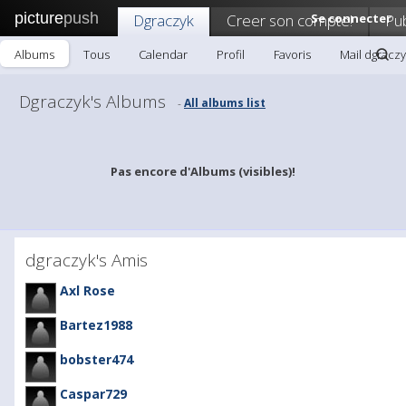
picture
push
Dgraczyk
Creer son compte!
Se connecter
Pub
Albums
Tous
Calendar
Profil
Favoris
Mail dgraczy
Dgraczyk's Albums
All albums list
-
Pas encore d'Albums (visibles)!
dgraczyk's Amis
Axl Rose
Bartez1988
bobster474
Caspar729